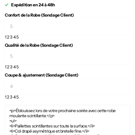
Expédition en 24 à 48h
Confort de la Robe (Sondage Client)
1
2
3
4
5
Qualité de la Robe (Sondage Client)
1
2
3
4
5
Coupe & ajustement (Sondage Client)
1
2
3
4
5
<p>Éblouissez lors de votre prochaine soirée avec cette robe
moulante scintillante.</p>
<ul>
<li>Paillettes scintillantes sur toute la surface.</li>
<li>Col drapé asymétrique et bretelle fine.</li>