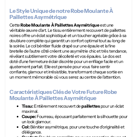
Le Style Unique de notre
Robe Moulante À
Paillettes Asymétrique
Cette
Robe Moulante À Paillettes Asymétrique
est une
véritable œuvre d'art. Le tissu entièrement recouvert de paillettes
noires offre un éclat sophistiqué et un toucher agréable grâce à sa
doublure complète qui garantit un confort optimal tout au long de
la soirée. Le col bénitier fluide drapé sur une épaule et la fine
bretelle de l'autre côté créent une asymétrie chic et très tendance,
révélant subtilement votre décolleté et vos épaules. Le dos est
doté d'une fermeture éclair discrète pour un enfilage facile et un
ajustement parfait. Elle est pensée pour vous faire sentir
confiante, glamour et irrésistible, transformant chaque sortie en
un moment mémorable où vous serez au centre de l'attention.
Caractéristiques Clés de Votre Future
Robe
Moulante À Paillettes Asymétrique
Tissu:
Entièrement recouvert de
paillettes
pour un éclat
maximal.
Coupe:
Fourreau, épousant parfaitement la silhouette pour
un look glamour.
Col:
Bénitier asymétrique, pour une touche d'originalité et
d'élégance.