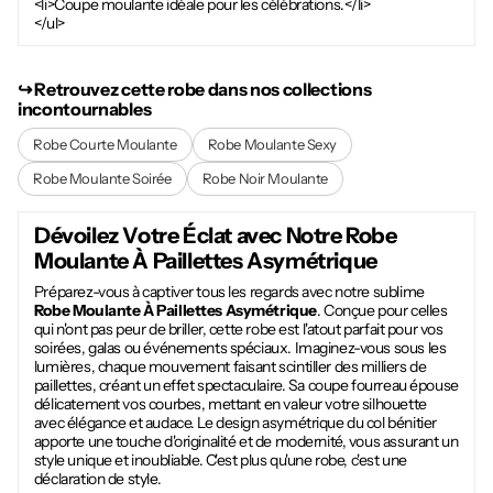
<li>Coupe moulante idéale pour les célébrations.</li>
</ul>
↪︎ Retrouvez cette robe dans nos collections
incontournables
Robe Courte Moulante
Robe Moulante Sexy
Robe Moulante Soirée
Robe Noir Moulante
Dévoilez Votre Éclat avec Notre
Robe
Moulante À Paillettes Asymétrique
Préparez-vous à captiver tous les regards avec notre sublime
Robe Moulante À Paillettes Asymétrique
. Conçue pour celles
qui n'ont pas peur de briller, cette robe est l'atout parfait pour vos
soirées, galas ou événements spéciaux. Imaginez-vous sous les
lumières, chaque mouvement faisant scintiller des milliers de
paillettes, créant un effet spectaculaire. Sa coupe fourreau épouse
délicatement vos courbes, mettant en valeur votre silhouette
avec élégance et audace. Le design asymétrique du col bénitier
apporte une touche d'originalité et de modernité, vous assurant un
style unique et inoubliable. C'est plus qu'une robe, c'est une
déclaration de style.