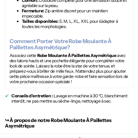
Confort:
Doublure complète pour une sensation douce et
agréable sur la peau.
Fermeture:
Zip arrière discret pour un maintien
impeccable.
Tailles disponibles:
S, M, L, XL, XXL pour s'adapter à
toutes les morphologies.
Comment Porter Votre
Robe Moulante À
Paillettes Asymétrique
?
Associez cette
Robe Moulante À Paillettes Asymétrique
avec
des talons hauts et une pochette élégante pour compléter votre
look de soirée. Laissez la robe être la star de votre tenue, et
préparez-vous à briller de mille feux. N'attendez plus pour ajouter
cette pièce maîtresse à votre garde-robe et faire sensation lors de
votre prochaine occasion spéciale !
Conseils d'entretien :
Lavage en machine à 30 °C, blanchiment
interdit, ne pas mettre au sèche-linge, nettoyage à sec.
↪︎
À propos de notre Robe Moulante À Paillettes
Asymétrique