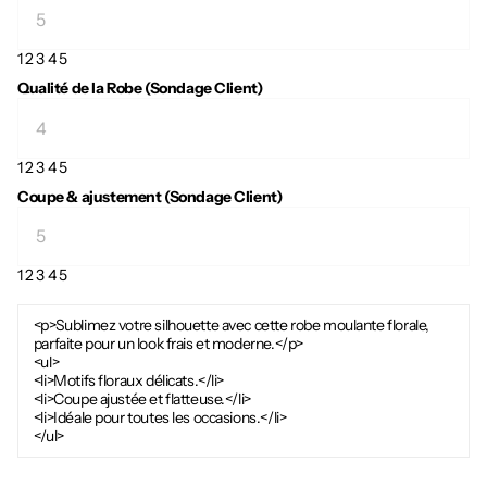
1
2
3
4
5
Qualité de la Robe (Sondage Client)
1
2
3
4
5
Coupe & ajustement (Sondage Client)
1
2
3
4
5
<p>Sublimez votre silhouette avec cette robe moulante florale,
parfaite pour un look frais et moderne.</p>
<ul>
<li>Motifs floraux délicats.</li>
<li>Coupe ajustée et flatteuse.</li>
<li>Idéale pour toutes les occasions.</li>
</ul>