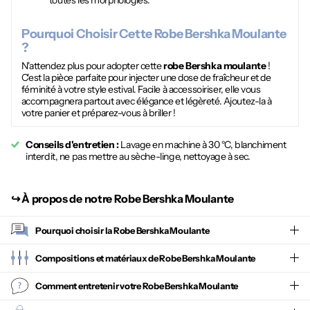
toutes les morphologies.
Pourquoi Choisir Cette
Robe Bershka Moulante
?
N'attendez plus pour adopter cette
robe Bershka moulante
!
C'est la pièce parfaite pour injecter une dose de fraîcheur et de
féminité à votre style estival. Facile à accessoiriser, elle vous
accompagnera partout avec élégance et légèreté. Ajoutez-la à
votre panier et préparez-vous à briller !
Conseils d'entretien :
Lavage en machine à 30 °C, blanchiment
interdit, ne pas mettre au sèche-linge, nettoyage à sec.
↪︎
À propos de notre Robe Bershka Moulante
Pourquoi choisir la
Robe Bershka Moulante
Compositions et matériaux de Robe Bershka Moulante
Comment entretenir votre
Robe Bershka Moulante