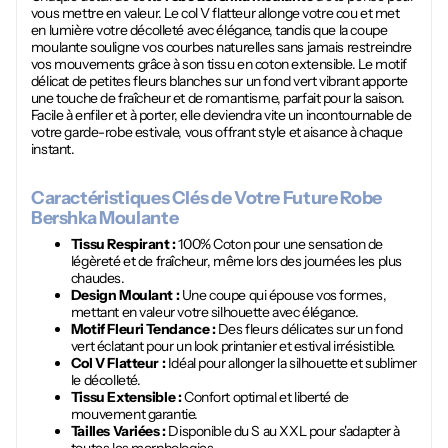
vous mettre en valeur. Le col V flatteur allonge votre cou et met
en lumière votre décolleté avec élégance, tandis que la coupe
moulante souligne vos courbes naturelles sans jamais restreindre
vos mouvements grâce à son tissu en coton extensible. Le motif
délicat de petites fleurs blanches sur un fond vert vibrant apporte
une touche de fraîcheur et de romantisme, parfait pour la saison.
Facile à enfiler et à porter, elle deviendra vite un incontournable de
votre garde-robe estivale, vous offrant style et aisance à chaque
instant.
Caractéristiques Clés de Votre Future
Robe
Bershka Moulante
Tissu Respirant :
100% Coton pour une sensation de
légèreté et de fraîcheur, même lors des journées les plus
chaudes.
Design Moulant :
Une coupe qui épouse vos formes,
mettant en valeur votre silhouette avec élégance.
Motif Fleuri Tendance :
Des fleurs délicates sur un fond
vert éclatant pour un look printanier et estival irrésistible.
Col V Flatteur :
Idéal pour allonger la silhouette et sublimer
le décolleté.
Tissu Extensible :
Confort optimal et liberté de
mouvement garantie.
Tailles Variées :
Disponible du S au XXL pour s'adapter à