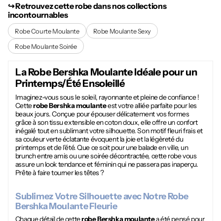
↪︎ Retrouvez cette robe dans nos collections
incontournables
Robe Courte Moulante
Robe Moulante Sexy
Robe Moulante Soirée
La
Robe Bershka Moulante
Idéale pour un
Printemps/Été Ensoleillé
Imaginez-vous sous le soleil, rayonnante et pleine de confiance !
Cette
robe Bershka moulante
est votre alliée parfaite pour les
beaux jours. Conçue pour épouser délicatement vos formes
grâce à son tissu extensible en coton doux, elle offre un confort
inégalé tout en sublimant votre silhouette. Son motif fleuri frais et
sa couleur verte éclatante évoquent la joie et la légèreté du
printemps et de l'été. Que ce soit pour une balade en ville, un
brunch entre amis ou une soirée décontractée, cette robe vous
assure un look tendance et féminin qui ne passera pas inaperçu.
Prête à faire tourner les têtes ?
Sublimez Votre Silhouette avec Notre
Robe
Bershka Moulante
Fleurie
Chaque détail de cette
robe Bershka moulante
a été pensé pour